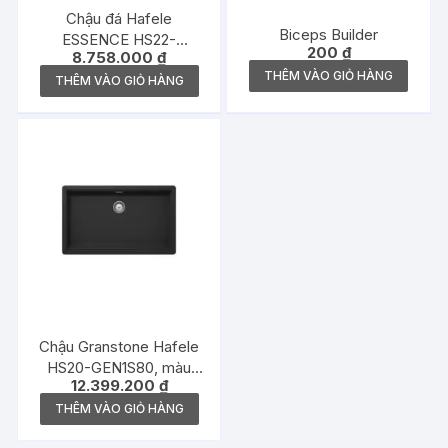
Chậu đá Hafele
Biceps Builder
ESSENCE HS22-
200
₫
8.758.000
₫
GEN1S90M, chậu đơn,
THÊM VÀO GIỎ HÀNG
màu kem – 577.25.430
THÊM VÀO GIỎ HÀNG
Chậu Granstone Hafele
HS20-GEN1S80, màu
12.399.200
₫
đen – 570.30.300
THÊM VÀO GIỎ HÀNG