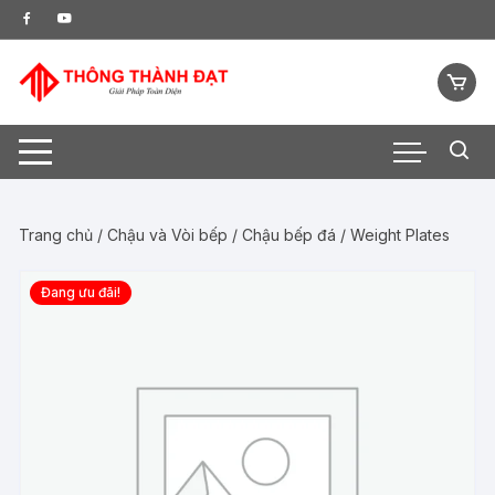
Chuyển
tới
nội
dung
Trang chủ
/
Chậu và Vòi bếp
/
Chậu bếp đá
/ Weight Plates
Đang ưu đãi!