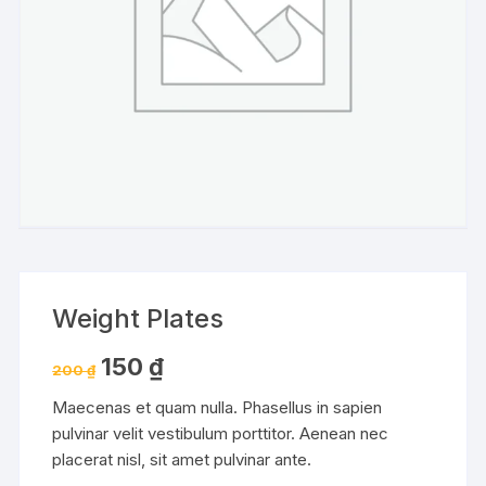
Weight Plates
Giá
Giá
150
₫
200
₫
gốc
hiện
là:
tại
Maecenas et quam nulla. Phasellus in sapien
200 ₫.
là:
150 ₫.
pulvinar velit vestibulum porttitor. Aenean nec
placerat nisl, sit amet pulvinar ante.