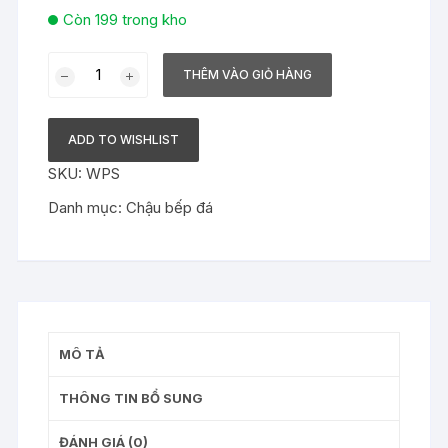
Còn 199 trong kho
Weight
THÊM VÀO GIỎ HÀNG
Plates
số
lượng
ADD TO WISHLIST
SKU:
WPS
Danh mục:
Chậu bếp đá
MÔ TẢ
THÔNG TIN BỔ SUNG
ĐÁNH GIÁ (0)