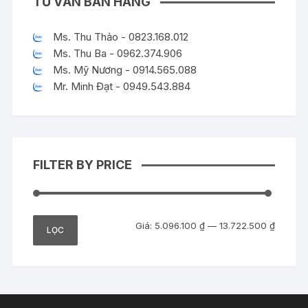
TƯ VẤN BÁN HÀNG
Ms. Thu Thảo - 0823.168.012
Ms. Thu Ba - 0962.374.906
Ms. Mỹ Nương - 0914.565.088
Mr. Minh Đạt - 0949.543.884
FILTER BY PRICE
Giá
Giá
Giá:
5.096.100 ₫
—
13.722.500 ₫
LỌC
tối
tối
thiểu
đa