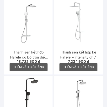
Thanh sen kết hợp
Thanh sen kết hợp kệ
Hafele có bộ trộn điều
Hafele – Intensity chưa
13.722.500
₫
7.234.900
₫
nhiệt Intensity –
gồm bộ trộn –
495.60.102
589.23.155
THÊM VÀO GIỎ HÀNG
THÊM VÀO GIỎ HÀNG