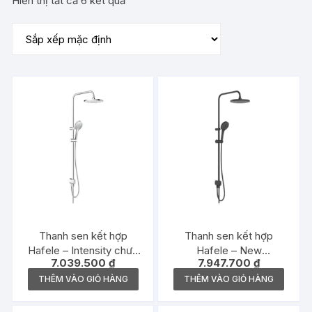
Hiển thị tất cả 6 kết quả
Thanh sen kết hợp
Thanh sen kết hợp
Hafele – Intensity chưa
Hafele – New
7.039.500
₫
7.947.700
₫
gồm bộ trộn –
Mysterious chưa gồm bộ
495.60.104
trộn – 495.60.105
THÊM VÀO GIỎ HÀNG
THÊM VÀO GIỎ HÀNG