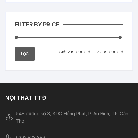
FILTER BY PRICE
Giá
Giá
Giá:
2.190.000 ₫
—
22.390.000 ₫
LỌC
tối
tối
thiểu
đa
NỘI THẤT TTĐ
54B đường số 3, KDC Hồng Phát, P. An Bình, TP. Cần
Thơ
0292.828.889