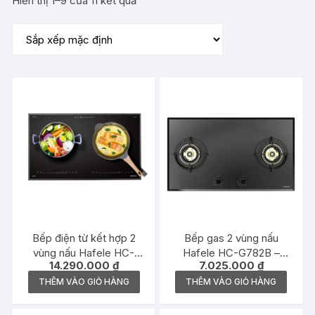
Hiển thị 1–9 của 11 kết quả
Bếp điện từ kết hợp 2
Bếp gas 2 vùng nấu
vùng nấu Hafele HC-
Hafele HC-G782B –
14.290.000
₫
7.025.000
₫
H7321B – 536.61.856
538.66.507
THÊM VÀO GIỎ HÀNG
THÊM VÀO GIỎ HÀNG