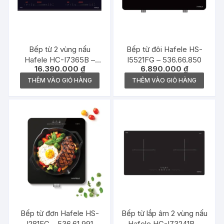
Bếp từ 2 vùng nấu
Bếp từ đôi Hafele HS-
Hafele HC-I7365B –
I5521FG – 536.66.850
16.390.000
₫
6.890.000
₫
536.61.365
THÊM VÀO GIỎ HÀNG
THÊM VÀO GIỎ HÀNG
Bếp từ đơn Hafele HS-
Bếp từ lắp âm 2 vùng nấu
I281FG – 536.61.991
Hafele HC-I73241B –