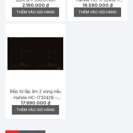
2.190.000
₫
19.590.000
₫
536.61.859
THÊM VÀO GIỎ HÀNG
THÊM VÀO GIỎ HÀNG
Bếp từ lắp âm 2 vùng nấu
Hafele HC-I73242B –
17.990.000
₫
536.61.857
THÊM VÀO GIỎ HÀNG