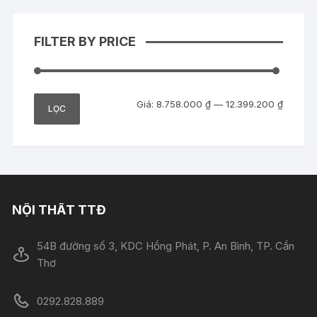
FILTER BY PRICE
Giá
Giá
Giá:
8.758.000 ₫
—
12.399.200 ₫
LỌC
tối
tối
thiểu
đa
NỘI THẤT TTĐ
54B đường số 3, KDC Hồng Phát, P. An Bình, TP. Cần
Thơ
0292.828.889