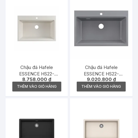
Chậu đá Hafele
Chậu đá Hafele
ESSENCE HS22-
ESSENCE HS22-
8.758.000
₫
9.020.800
₫
GEN1S90M, chậu đơn,
GEN1S90M, chậu đơn,
màu kem – 577.25.430
màu xám – 577.25.530
THÊM VÀO GIỎ HÀNG
THÊM VÀO GIỎ HÀNG