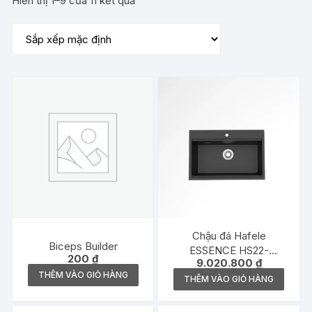
Hiển thị 1–9 của 11 kết quả
Chậu đá Hafele
Biceps Builder
ESSENCE HS22-
200
₫
9.020.800
₫
GEN1S90M, chậu đơn,
THÊM VÀO GIỎ HÀNG
màu đen – 577.25.330
THÊM VÀO GIỎ HÀNG