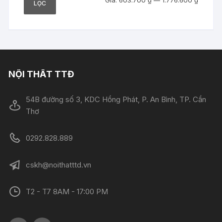
LỌC
tối
tối
thiểu
đa
NỘI THẤT TTĐ
54B đường số 3, KDC Hồng Phát, P. An Bình, TP. Cần
Thơ
0292.828.889
cskh@noithatttd.vn
T2 - T7 8AM - 17:00 PM