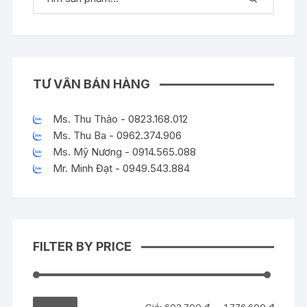
TƯ VẤN BÁN HÀNG
Ms. Thu Thảo - 0823.168.012
Ms. Thu Ba - 0962.374.906
Ms. Mỹ Nương - 0914.565.088
Mr. Minh Đạt - 0949.543.884
FILTER BY PRICE
Giá
Giá
Giá:
603.700 ₫
—
1.776.600 ₫