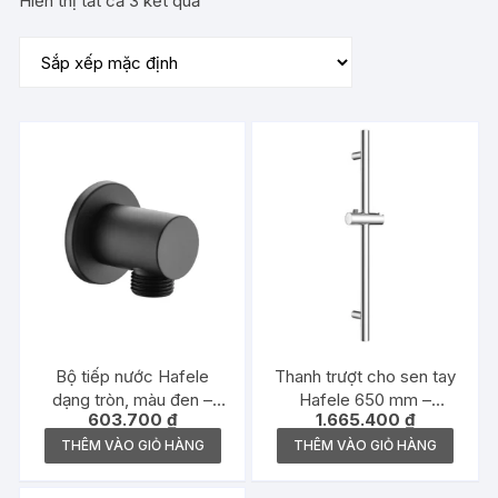
Hiển thị tất cả 3 kết quả
Bộ tiếp nước Hafele
Thanh trượt cho sen tay
dạng tròn, màu đen –
Hafele 650 mm –
603.700
₫
1.665.400
₫
485.60.060
485.60.614
THÊM VÀO GIỎ HÀNG
THÊM VÀO GIỎ HÀNG