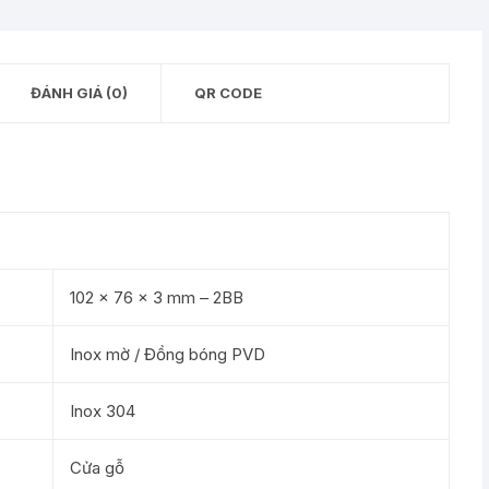
2
vòng
bi,
ĐÁNH GIÁ (0)
QR CODE
đồng
bóng
-
489.05.022
số
lượng
102 x 76 x 3 mm – 2BB
Inox mờ / Đồng bóng PVD
Inox 304
Cửa gỗ