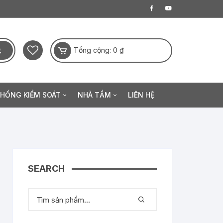
Tổng cộng:
0
₫
THỐNG KIỂM SOÁT
NHÀ TẮM
LIÊN HỆ
a điện tử
Thanh sen
Khóa khuôn mặt
Sen đầu
 hạ
Sen tay
SEARCH
ộng
Phụ kiện sen tắm