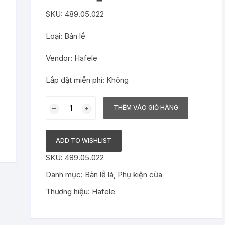
SKU: 489.05.022
Tủ lạnh
Loại: Bản lề
Tủ rượu
Vendor: Hafele
Robot hút bụi
Lắp đặt miễn phí: Không
Bản
THÊM VÀO GIỎ HÀNG
lề
lá
Hafele
ADD TO WISHLIST
inox
SKU:
489.05.022
102
x
Danh mục:
Bản lề lá
,
Phụ kiện cửa
76
Thương hiệu:
Hafele
x
3
mm