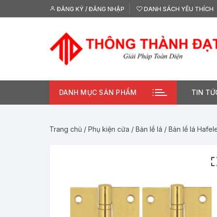
Chuyển
ĐĂNG KÝ / ĐĂNG NHẬP
DANH SÁCH YÊU THÍCH
tới
nội
dung
DANH MỤC SẢN PHẨM
TIN TỨ
Trang chủ
/
Phụ kiện cửa
/
Bản lề lá
/ Bản lề lá Hafe