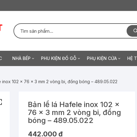
C
NHÀ BẾP
PHU KIỆN ĐỒ GỖ
PHỤ KIỆN CỬA
HỆ 
Thiết bị gia dụng
Bản lề
Tay nắm gạt
Bếp điện, từ
Khó
le inox 102 x 76 x 3 mm 2 vòng bi, đồng bóng – 489.05.022
Chậu và Vòi bếp
Ray trượt
Thân khóa
Máy hút mùi
Chậu bếp inox
Ray hộp
Chậu bếp đá
Phụ kiện lưu trữ
Bản lề lá
Lò vi sóng
Rổ nâng
Bản lề lá Hafele inox 102 x
76 x 3 mm 2 vòng bi, đồng
Tay nâng
Thiết bị đóng cửa tự đ
Lò nướng
bóng – 489.05.022
Cửa trượt cho tủ
Máy rửa chén
442.000
₫