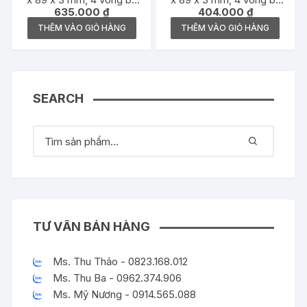
635.000
₫
404.000
₫
đồng bóng – 489.05.026
inox mờ – 489.05.025
THÊM VÀO GIỎ HÀNG
THÊM VÀO GIỎ HÀNG
SEARCH
TƯ VẤN BÁN HÀNG
Ms. Thu Thảo - 0823.168.012
Ms. Thu Ba - 0962.374.906
Ms. Mỹ Nương - 0914.565.088