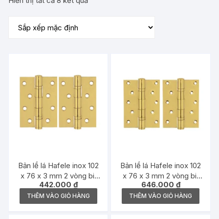
Hiển thị tất cả 8 kết quả
Bản lề lá Hafele inox 102
Bản lề lá Hafele inox 102
x 76 x 3 mm 2 vòng bi,
x 76 x 3 mm 2 vòng bi,
442.000
₫
646.000
₫
đồng bóng – 489.05.022
đồng bóng – 489.05.024
THÊM VÀO GIỎ HÀNG
THÊM VÀO GIỎ HÀNG