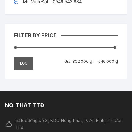
Mr. Minh Đạt - 0949.543.884
FILTER BY PRICE
Giá
Giá
Giá:
302.000 ₫
—
646.000 ₫
LỌC
tối
tối
thiểu
đa
NỘI THẤT TTĐ
54B đường số 3, KDC Hồng Phát, P. An Bình, TP. Cần
Thơ