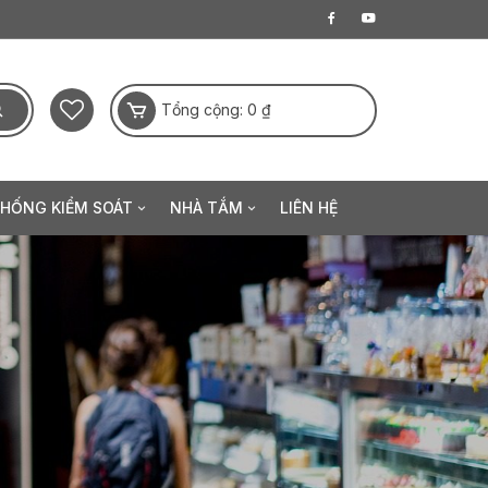
Tổng cộng:
0
₫
THỐNG KIỂM SOÁT
NHÀ TẮM
LIÊN HỆ
a điện tử
Thanh sen
Khóa khuôn mặt
Sen đầu
 hạ
Sen tay
ộng
Phụ kiện sen tắm