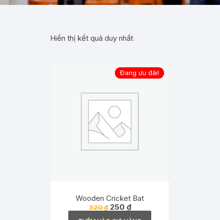
Hiển thị kết quả duy nhất
Đang ưu đãi!
Wooden Cricket Bat
Giá
Giá
250
₫
320
₫
gốc
hiện