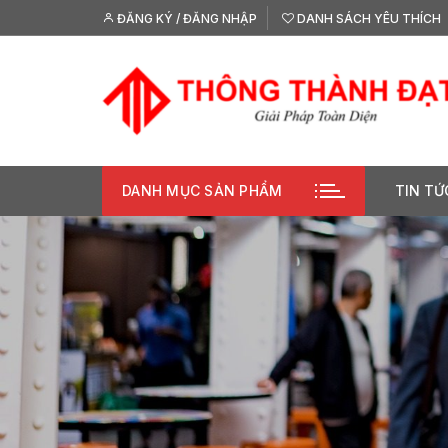
Chuyển
ĐĂNG KÝ / ĐĂNG NHẬP
DANH SÁCH YÊU THÍCH
tới
nội
dung
DANH MỤC SẢN PHẨM
TIN TỨ