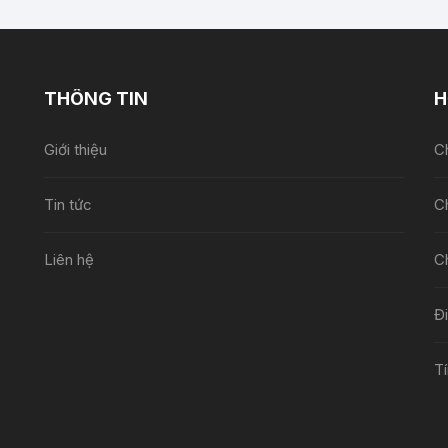
THÔNG TIN
H
Giới thiệu
Ch
Tin tức
C
Liên hệ
C
Đ
Tí