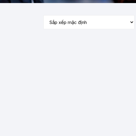
Tủ lạnh
Tủ rượu
Robot hút bụi