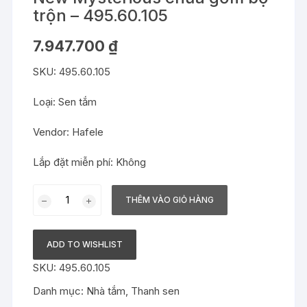
trộn – 495.60.105
7.947.700
₫
SKU: 495.60.105
Loại: Sen tắm
Vendor: Hafele
Lắp đặt miễn phí: Không
Thanh
THÊM VÀO GIỎ HÀNG
sen
kết
hợp
ADD TO WISHLIST
Hafele
SKU:
495.60.105
-
New
Danh mục:
Nhà tắm
,
Thanh sen
Mysterious