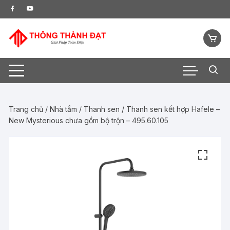
Chuyển
tới
nội
dung
Trang chủ
/
Nhà tắm
/
Thanh sen
/ Thanh sen kết hợp Hafele –
New Mysterious chưa gồm bộ trộn – 495.60.105