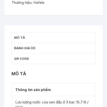
Thương hiệu:
Hafele
chưa
gồm
bộ
trộn
-
495.60.105
MÔ TẢ
số
lượng
ĐÁNH GIÁ (0)
QR CODE
MÔ TẢ
Thông tin sản phẩm
Lưu lượng nước của sen đầu ở 3 bar: 15.7 lít /