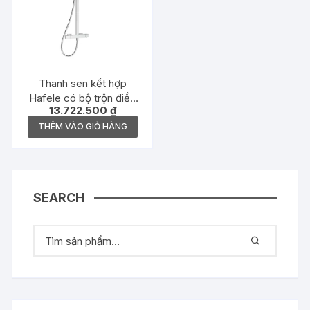
Thanh sen kết hợp
Hafele có bộ trộn điều
13.722.500
₫
nhiệt Intensity –
495.60.102
THÊM VÀO GIỎ HÀNG
SEARCH