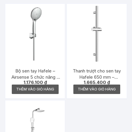
Bộ sen tay Hafele –
Thanh trượt cho sen tay
Airsense 5 chức năng –
Hafele 650 mm –
1.176.100
₫
1.665.400
₫
485.60.626
485.60.614
THÊM VÀO GIỎ HÀNG
THÊM VÀO GIỎ HÀNG