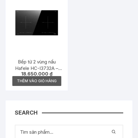
Bếp từ 2 vùng nấu
Hafele HC-I3732A –
18.650.000
₫
536.61.736
THÊM VÀO GIỎ HÀNG
SEARCH