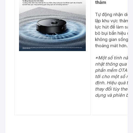
thảm
Tự động nhận diện
lập khu vực thảm,
lực hút để làm sạch
bỏ bụi bẩn hiệu qu
không gian sống s
thoáng mát hơn.*
*Một số tính năn
nhật thông qua bả
phần mềm OTA tro
tới cho một số m
định. Hiệu quả thự
thay đổi tùy theo 
dụng và phiên b