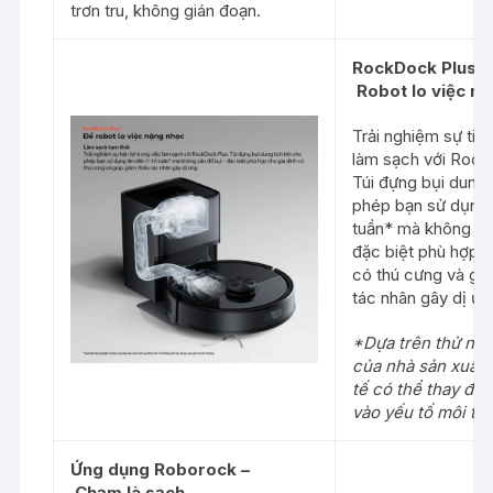
trơn tru, không gián đoạn.
RockDock
Plus
–
Robot
lo
việc
nặ
Trải nghiệm sự tiện
làm sạch với Rock
Túi đựng bụi dung 
phép bạn sử dụng 
tuần* mà không cầ
đặc biệt phù hợp c
có thú cưng và giú
tác nhân gây dị ứn
*Dựa trên thử ng
của nhà sản xuất.
tế có thể thay đổi
vào yếu tố môi tr
Ứng
dụng
Roborock
–
Chạm
là
sạch