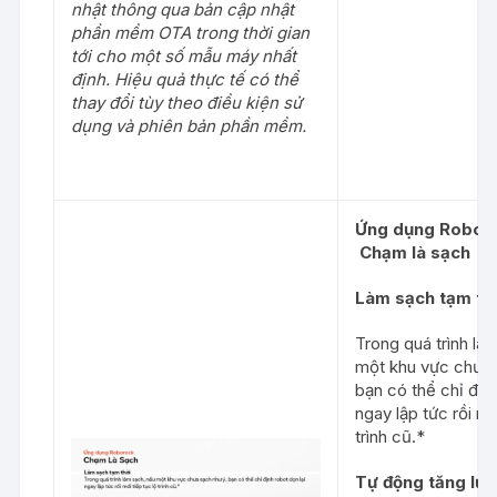
nhật thông qua bản cập nhật
phần mềm OTA trong thời gian
tới cho một số mẫu máy nhất
định. Hiệu quả thực tế có thể
thay đổi tùy theo điều kiện sử
dụng và phiên bản phần mềm.
Ứng
dụng
Robor
Chạm
là
sạch
Làm sạch tạm th
Trong quá trình là
một khu vực chưa 
bạn có thể chỉ định
ngay lập tức rồi mớ
trình cũ.*
Tự động tăng lực