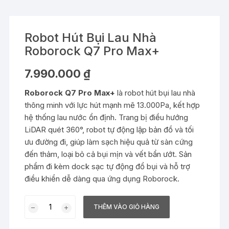
Robot Hút Bụi Lau Nhà
Roborock Q7 Pro Max+
7.990.000
₫
Roborock Q7 Pro Max+
là robot hút bụi lau nhà
thông minh với lực hút mạnh mẽ 13.000Pa, kết hợp
hệ thống lau nước ổn định. Trang bị điều hướng
LiDAR quét 360°, robot tự động lập bản đồ và tối
ưu đường đi, giúp làm sạch hiệu quả từ sàn cứng
đến thảm, loại bỏ cả bụi mịn và vết bẩn ướt. Sản
phẩm đi kèm dock sạc tự động đổ bụi và hỗ trợ
điều khiển dễ dàng qua ứng dụng Roborock.
Robot
THÊM VÀO GIỎ HÀNG
Hút
Bụi