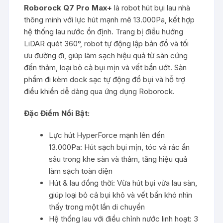
Roborock Q7 Pro Max+
là robot hút bụi lau nhà
thông minh với lực hút mạnh mẽ 13.000Pa, kết hợp
hệ thống lau nước ổn định. Trang bị điều hướng
LiDAR quét 360°, robot tự động lập bản đồ và tối
ưu đường đi, giúp làm sạch hiệu quả từ sàn cứng
đến thảm, loại bỏ cả bụi mịn và vết bẩn ướt. Sản
phẩm đi kèm dock sạc tự động đổ bụi và hỗ trợ
điều khiển dễ dàng qua ứng dụng Roborock.
Đặc Điểm Nổi Bật:
Lực hút HyperForce mạnh lên đến
13.000Pa: Hút sạch bụi mịn, tóc và rác ẩn
sâu trong khe sàn và thảm, tăng hiệu quả
làm sạch toàn diện
Hút & lau đồng thời: Vừa hút bụi vừa lau sàn,
giúp loại bỏ cả bụi khô và vết bẩn khó nhìn
thấy trong một lần di chuyển
Hệ thống lau với điều chỉnh nước linh hoạt: 3