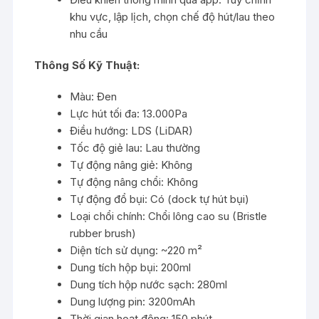
khu vực, lập lịch, chọn chế độ hút/lau theo
nhu cầu
Thông Số Kỹ Thuật:
Màu: Đen
Lực hút tối đa: 13.000Pa
Điều hướng: LDS (LiDAR)
Tốc độ giẻ lau: Lau thường
Tự động nâng giẻ: Không
Tự động nâng chổi: Không
Tự động đổ bụi: Có (dock tự hút bụi)
Loại chổi chính: Chổi lông cao su (Bristle
rubber brush)
Diện tích sử dụng: ~220 m²
Dung tích hộp bụi: 200ml
Dung tích hộp nước sạch: 280ml
Dung lượng pin: 3200mAh
Thời gian hoạt động: 150 phút