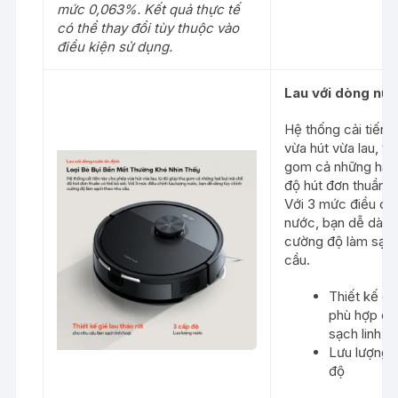
mức 0,063%. Kết quả thực tế
có thể thay đổi tùy thuộc vào
điều kiện sử dụng.
Lau
với
dòng
nướ
Hệ thống cải tiến
vừa hút vừa lau, từ
gom cả những hạt
độ hút đơn thuần c
Với 3 mức điều chỉ
nước, bạn dễ dàng
cường độ làm sạch
cầu.
Thiết kế giẻ
phù hợp ch
sạch linh h
Lưu lượng 
độ