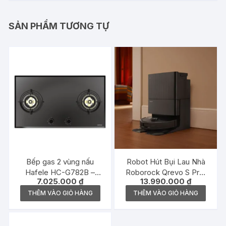
SẢN PHẨM TƯƠNG TỰ
Bếp gas 2 vùng nấu
Robot Hút Bụi Lau Nhà
Hafele HC-G782B –
Roborock Qrevo S Pro,
7.025.000
₫
13.990.000
₫
538.66.507
màu trắng
THÊM VÀO GIỎ HÀNG
THÊM VÀO GIỎ HÀNG