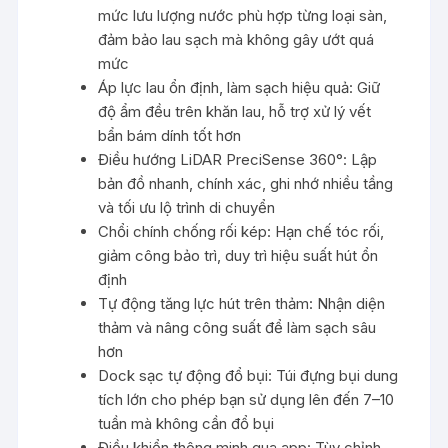
mức lưu lượng nước phù hợp từng loại sàn,
đảm bảo lau sạch mà không gây ướt quá
mức
Áp lực lau ổn định, làm sạch hiệu quả: Giữ
độ ẩm đều trên khăn lau, hỗ trợ xử lý vết
bẩn bám dính tốt hơn
Điều hướng LiDAR PreciSense 360°: Lập
bản đồ nhanh, chính xác, ghi nhớ nhiều tầng
và tối ưu lộ trình di chuyển
Chổi chính chống rối kép: Hạn chế tóc rối,
giảm công bảo trì, duy trì hiệu suất hút ổn
định
Tự động tăng lực hút trên thảm: Nhận diện
thảm và nâng công suất để làm sạch sâu
hơn
Dock sạc tự động đổ bụi: Túi đựng bụi dung
tích lớn cho phép bạn sử dụng lên đến 7–10
tuần mà không cần đổ bụi
Điều khiển thông minh qua app: Tùy chỉnh