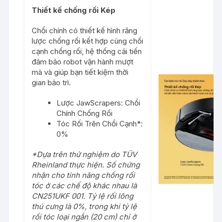
Thiết
kế
chống
rối
Kép
Chổi chính có thiết kế hình răng
lược chống rối kết hợp cùng chổi
cạnh chống rối, hệ thống cải tiến
đảm bảo robot vận hành mượt
mà và giúp bạn tiết kiệm thời
gian bảo trì.
Lược JawScrapers: Chổi
Chính Chống Rối
Tóc Rối Trên Chổi Cạnh*:
0%
*Dựa trên thử nghiệm do TÜV
Rheinland thực hiện. Số chứng
nhận cho tính năng chống rối
tóc ở các chế độ khác nhau là
CN251UKF 001. Tỷ lệ rối lông
thú cưng là 0%, trong khi tỷ lệ
rối tóc loại ngắn (20 cm) chỉ ở