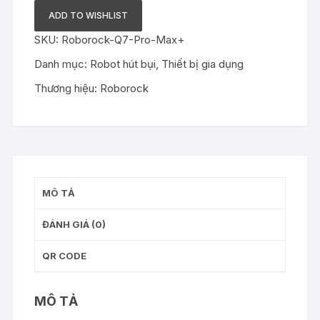
Lau
ADD TO WISHLIST
Nhà
SKU:
Roborock-Q7-Pro-Max+
Roborock
Q7
Danh mục:
Robot hút bụi
,
Thiết bị gia dụng
Pro
Thương hiệu:
Roborock
Max+
số
lượng
MÔ TẢ
ĐÁNH GIÁ (0)
QR CODE
MÔ TẢ