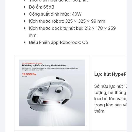
Độ ồn: 65dB
Công suất định mức: 40W
Kích thước robot: 325 × 325 × 99 mm
Kích thước dock tự hút bụi: 212 × 178 × 259
mm
Điều khiển app Roborock: Có
Lực
hút
HypeFor
Sở hữu lực hút 13.
tượng, hệ thống m
loại bỏ tóc và bụi 
trong khe sàn và s
thảm.