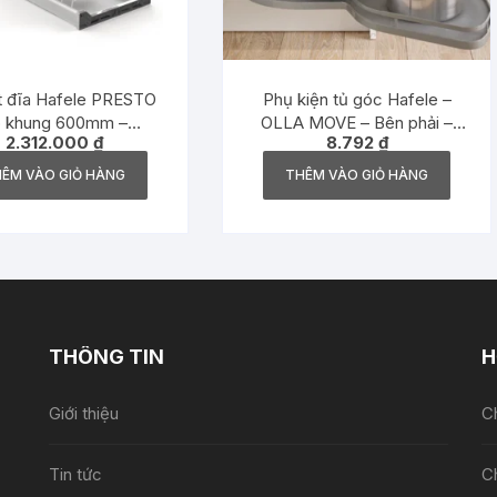
t đĩa Hafele PRESTO
Phụ kiện tủ góc Hafele –
 khung 600mm –
OLLA MOVE – Bên phải –
2.312.000
₫
8.792
₫
544.40.003
541.01.804
ÊM VÀO GIỎ HÀNG
THÊM VÀO GIỎ HÀNG
THÔNG TIN
H
Giới thiệu
Ch
Tin tức
C