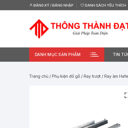
Chuyển
ĐĂNG KÝ / ĐĂNG NHẬP
DANH SÁCH YÊU THÍCH
tới
nội
dung
DANH MỤC SẢN PHẨM
TIN TỨ
Trang chủ
/
Phụ kiện đồ gỗ
/
Ray trượt
/ Ray âm Hafe