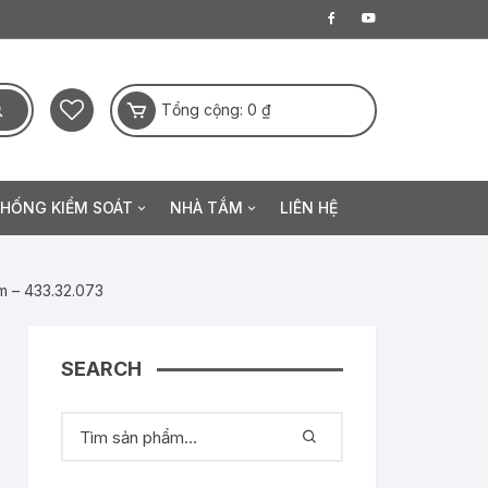
Tổng cộng:
0
₫
THỐNG KIỂM SOÁT
NHÀ TẮM
LIÊN HỆ
a điện tử
Thanh sen
Khóa khuôn mặt
m – 433.32.073
Sen đầu
 hạ
Sen tay
SEARCH
ộng
Phụ kiện sen tắm