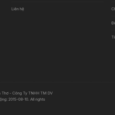
Liên hệ
C
Đ
Tí
ần Thơ - Công Ty TNHH TM DV
g: 2015-08-10. All rights