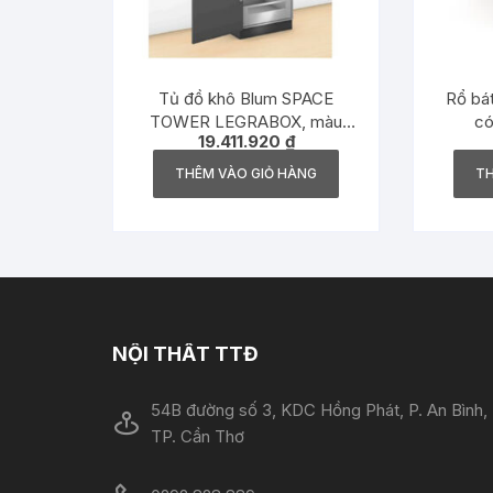
Tủ đồ khô Blum SPACE
Rổ bá
TOWER LEGRABOX, màu
có
19.411.920
₫
trắng, rộng 275 -600mm,
770X50S0S ST – 9359112
THÊM VÀO GIỎ HÀNG
TH
NỘI THẤT TTĐ
54B đường số 3, KDC Hồng Phát, P. An Bình,
TP. Cần Thơ