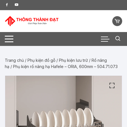
Chuyển
tới
nội
dung
Trang chủ
/
Phụ kiện đồ gỗ
/
Phụ kiện lưu trữ
/
Rổ nâng
hạ
/ Phụ kiện rổ nâng hạ Hafele – ORIA, 600mm – 504.71.073