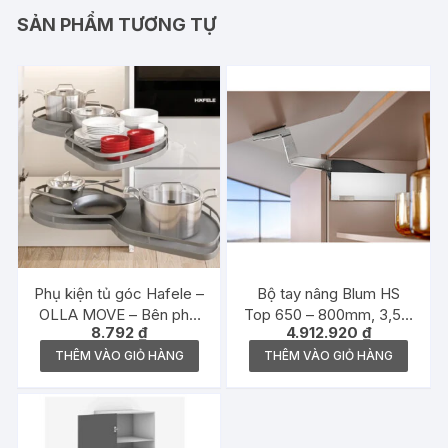
SẢN PHẨM TƯƠNG TỰ
Phụ kiện tủ góc Hafele –
Bộ tay nâng Blum HS
OLLA MOVE – Bên phải
Top 650 – 800mm, 3,5 –
8.792
₫
4.912.920
₫
– 541.01.804
18,8kg, 22S1805 –
3917885
THÊM VÀO GIỎ HÀNG
THÊM VÀO GIỎ HÀNG