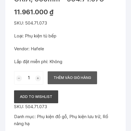
11.961.000
₫
SKU: 504.71.073
Loại: Phụ kiện tủ bếp
Vendor: Hafele
Lắp đặt miễn phí: Không
Phụ
THÊM VÀO GIỎ HÀNG
kiện
rổ
nâng
ADD TO WISHLIST
hạ
SKU:
504.71.073
Hafele
-
Danh mục:
Phụ kiện đồ gỗ
,
Phụ kiện lưu trữ
,
Rổ
ORIA,
nâng hạ
600mm