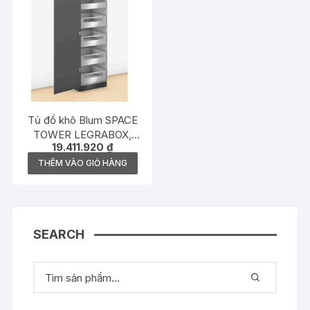
Tủ đồ khô Blum SPACE
TOWER LEGRABOX,
19.411.920
₫
màu xám, rộng 275
-600mm, 770X50S0S ST
THÊM VÀO GIỎ HÀNG
– 1766107
SEARCH