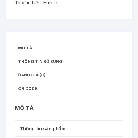
Thương hiệu:
Hafele
-
504.71.073
số
lượng
MÔ TẢ
THÔNG TIN BỔ SUNG
ĐÁNH GIÁ (0)
QR CODE
MÔ TẢ
Thông tin sản phẩm