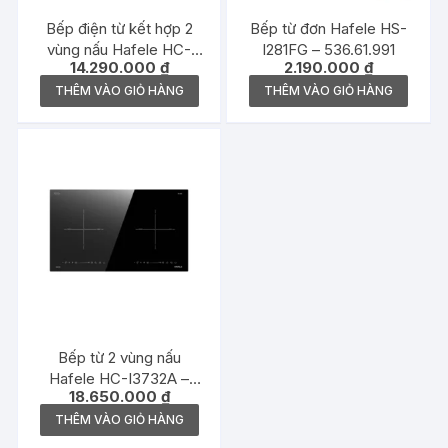
Bếp điện từ kết hợp 2
Bếp từ đơn Hafele HS-
vùng nấu Hafele HC-
I281FG – 536.61.991
14.290.000
₫
2.190.000
₫
H7321B – 536.61.856
THÊM VÀO GIỎ HÀNG
THÊM VÀO GIỎ HÀNG
Bếp từ 2 vùng nấu
Hafele HC-I3732A –
18.650.000
₫
536.61.736
THÊM VÀO GIỎ HÀNG