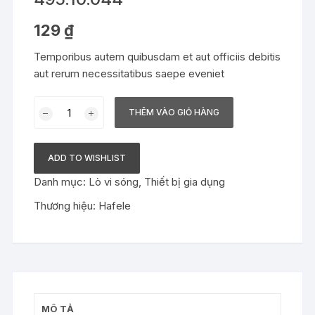
129
₫
Temporibus autem quibusdam et aut officiis debitis
aut rerum necessitatibus saepe eveniet
Lò
THÊM VÀO GIỎ HÀNG
vi
sóng
kết
ADD TO WISHLIST
hợp
Danh mục:
Lò vi sóng
,
Thiết bị gia dụng
nướng
Hafele
Thương hiệu:
Hafele
HC-
MWO381B
-
495.10.044
số
lượng
MÔ TẢ