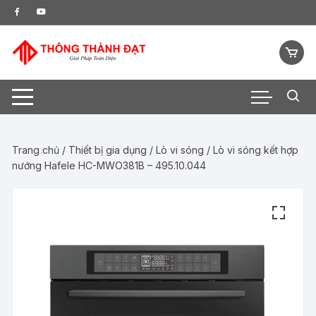
Chuyển
tới
nội
dung
Trang chủ
/
Thiết bị gia dụng
/
Lò vi sóng
/ Lò vi sóng kết hợp
nướng Hafele HC-MWO381B – 495.10.044