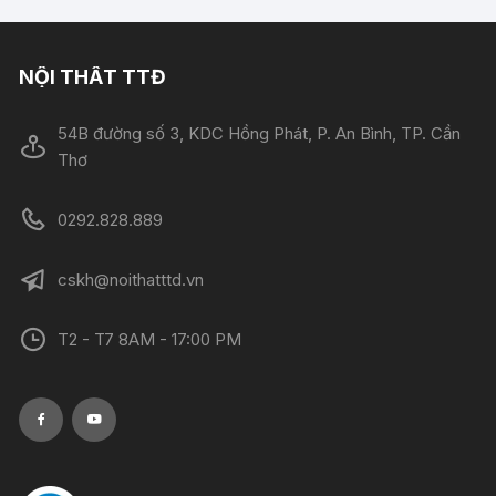
NỘI THẤT TTĐ
54B đường số 3, KDC Hồng Phát, P. An Bình, TP. Cần
Thơ
0292.828.889
cskh@noithatttd.vn
T2 - T7 8AM - 17:00 PM