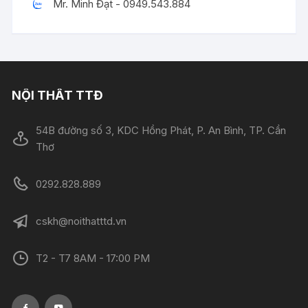
Mr. Minh Đạt - 0949.543.884
NỘI THẤT TTĐ
54B đường số 3, KDC Hồng Phát, P. An Bình, TP. Cần
Thơ
0292.828.889
cskh@noithatttd.vn
T2 - T7 8AM - 17:00 PM