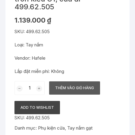
499.62.505
1.139.000
₫
SKU: 499.62.505
Loại: Tay nắm
Vendor: Hafele
Lắp đặt miễn phí: Không
Bộ
THÊM VÀO GIỎ HÀNG
tay
nắm
Hafele
ADD TO WISHLIST
nắp
SKU:
499.62.505
chụp
tròn
Danh mục:
Phụ kiện cửa
,
Tay nắm gạt
kiểu