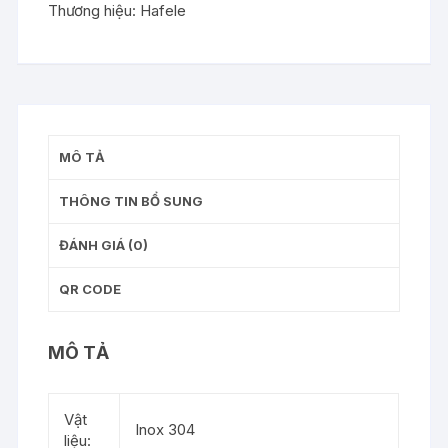
Thương hiệu:
Hafele
G1,
cửa
đi
-
499.62.505
số
MÔ TẢ
lượng
THÔNG TIN BỔ SUNG
ĐÁNH GIÁ (0)
QR CODE
MÔ TẢ
Vật
Inox 304
liệu: