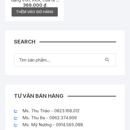
369.000
₫
489.93.130
THÊM VÀO GIỎ HÀNG
SEARCH
TƯ VẤN BÁN HÀNG
Ms. Thu Thảo - 0823.168.012
Ms. Thu Ba - 0962.374.906
Ms. Mỹ Nương - 0914.565.088