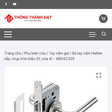
Chuyển
tới
nội
dung
Trang chủ
/
Phụ kiện cửa
/
Tay nắm gạt
/ Bộ tay nắm Hafele
nắp chụp tròn kiểu G1, cửa đi – 499.62.505