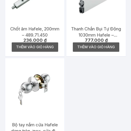
Chốt âm Hafele, 200mm
Thanh Chắn Bụi Tự Động
– 489.71.450
1030mm Hafele –
236.000
₫
777.000
₫
950.05.344
THÊM VÀO GIỎ HÀNG
THÊM VÀO GIỎ HÀNG
Bộ tay nắm cửa Hafele
dạng tròn, inox, cửa đi –