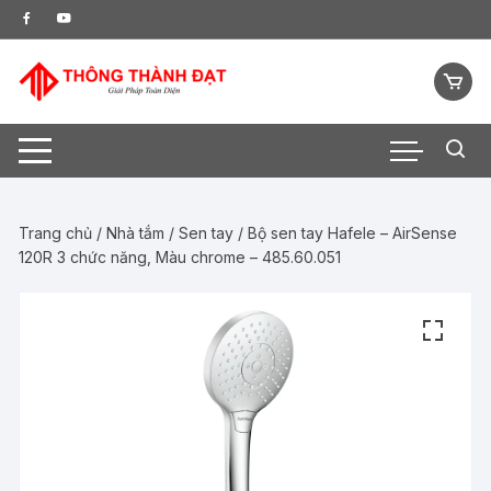
Chuyển
tới
nội
dung
Trang chủ
/
Nhà tắm
/
Sen tay
/ Bộ sen tay Hafele – AirSense
120R 3 chức năng, Màu chrome – 485.60.051