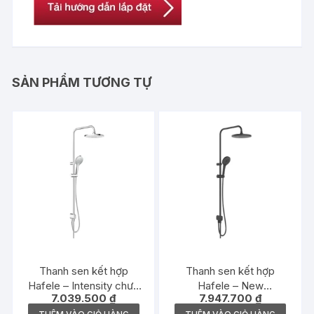
SẢN PHẨM TƯƠNG TỰ
Thanh sen kết hợp
Thanh sen kết hợp
Hafele – Intensity chưa
Hafele – New
7.039.500
₫
7.947.700
₫
gồm bộ trộn –
Mysterious chưa gồm bộ