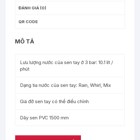
lượng
ĐÁNH GIÁ (0)
QR CODE
MÔ TẢ
Lưu lượng nước của sen tay ở 3 bar: 10.1 lít /
phút
Dạng tia nước của sen tay: Rain, Whirl, Mix
Giá đỡ sen tay có thể điều chỉnh
Dây sen PVC 1500 mm