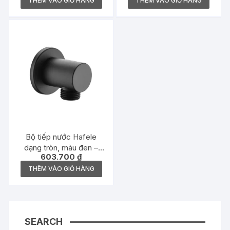
495.60.104
trộn – 495.60.105
THÊM VÀO GIỎ HÀNG
THÊM VÀO GIỎ HÀNG
Bộ tiếp nước Hafele
dạng tròn, màu đen –
603.700
₫
485.60.060
THÊM VÀO GIỎ HÀNG
SEARCH