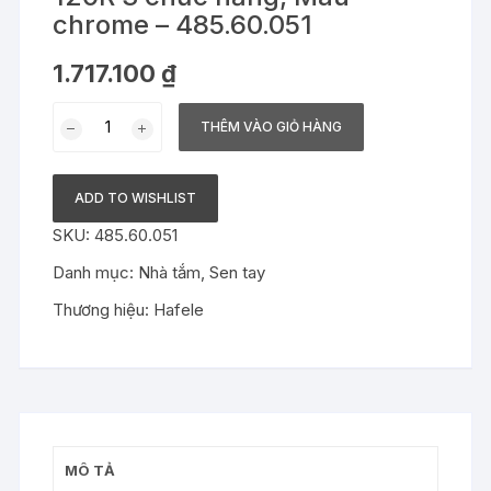
chrome – 485.60.051
1.717.100
₫
Bộ
THÊM VÀO GIỎ HÀNG
sen
tay
Hafele
ADD TO WISHLIST
-
SKU:
485.60.051
AirSense
120R
Danh mục:
Nhà tắm
,
Sen tay
3
Thương hiệu:
Hafele
chức
năng,
Màu
chrome
-
485.60.051
MÔ TẢ
số