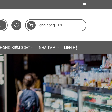
Tổng cộng:
0
₫
THỐNG KIỂM SOÁT
NHÀ TẮM
LIÊN HỆ
a điện tử
Thanh sen
Khóa khuôn mặt
Sen đầu
 hạ
Sen tay
ộng
Phụ kiện sen tắm