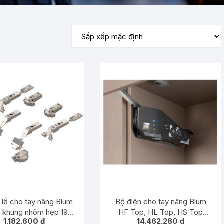
Tủ lạnh
Tủ rượu
Robot hút bụi
 lề cho tay nâng Blum
Bộ điện cho tay nâng Blum
 khung nhôm hẹp 19 –
HF Top, HL Top, HS Top
1.182.600
₫
14.462.280
₫
8Z550AT11 – 8923153
23.A008 – 1518759