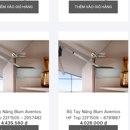
ÊM VÀO GIỎ HÀNG
THÊM VÀO GIỎ HÀNG
ay Nâng Blum Aventos
Bộ Tay Nâng Blum Aventos
p 22F1505 – 2957482
HF Top 22F1509 – 8781887
4.435.560
₫
4.028.000
₫