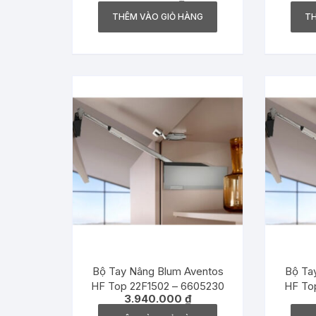
7292028
THÊM VÀO GIỎ HÀNG
TH
Bộ Tay Nâng Blum Aventos
Bộ T
HF Top 22F1502 – 6605230
HF To
3.940.000
₫