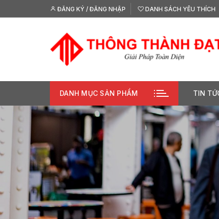
Chuyển
ĐĂNG KÝ / ĐĂNG NHẬP
DANH SÁCH YÊU THÍCH
tới
nội
dung
DANH MỤC SẢN PHẨM
TIN TỨ