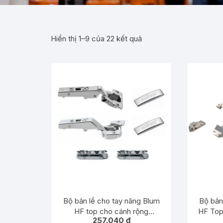
Hiển thị 1–9 của 22 kết quả
Bộ bản lề cho tay nâng Blum
Bộ bản
HF top cho cánh rộng
HF Top
257.040
₫
>1.200mm 78Z5500T32 –
21mm 7