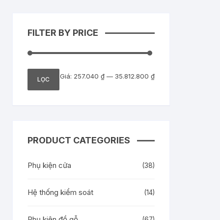
FILTER BY PRICE
Giá
Giá
Giá:
257.040 ₫
—
35.812.800 ₫
LỌC
tối
tối
thiểu
đa
PRODUCT CATEGORIES
Phụ kiện cửa
(38)
Hệ thống kiểm soát
(14)
Phụ kiện đồ gỗ
(67)