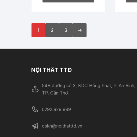
1
2
3
→
NỘI THẤT TTĐ
54B đường số 3, KDC Hồng Phát, P. An Bình,
TP. Cần Thơ
0292.828.889
cskh@noithatttd.vn