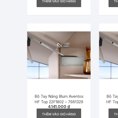
THÊM VÀO GIỎ HÀNG
TH
Bộ Tay Nâng Blum Aventos
Bộ T
HF Top 22F1802 – 7661329
HF To
4.141.000
₫
THÊM VÀO GIỎ HÀNG
TH