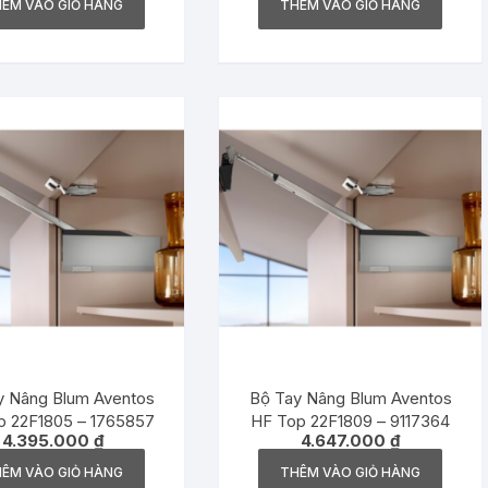
ÊM VÀO GIỎ HÀNG
THÊM VÀO GIỎ HÀNG
ay Nâng Blum Aventos
Bộ Tay Nâng Blum Aventos
p 22F1805 – 1765857
HF Top 22F1809 – 9117364
4.395.000
₫
4.647.000
₫
ÊM VÀO GIỎ HÀNG
THÊM VÀO GIỎ HÀNG