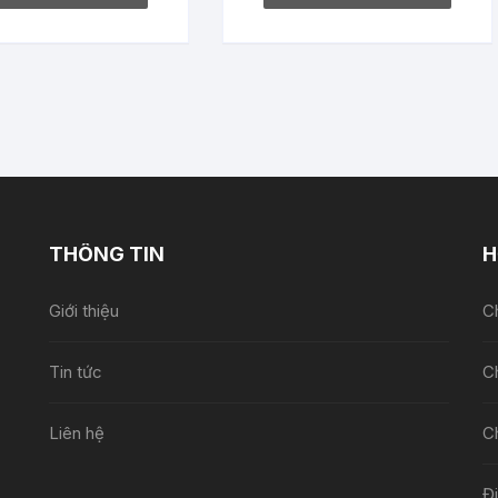
THÔNG TIN
H
Giới thiệu
Ch
Tin tức
C
Liên hệ
C
Đ