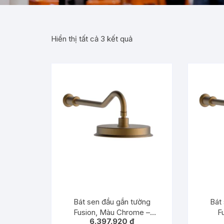
Hiển thị tất cả 3 kết quả
Bát sen đầu gắn tường
Bát
Fusion, Màu Chrome –
F
6.397.920
₫
589.69.090