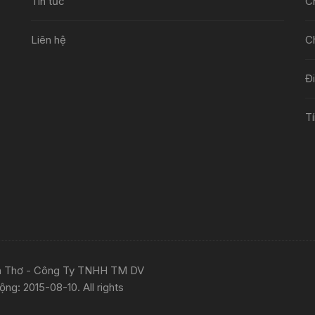
Tin tức
C
Liên hệ
C
Đ
Tí
ần Thơ - Công Ty TNHH TM DV
g: 2015-08-10. All rights