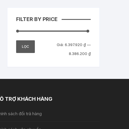
FILTER BY PRICE
Giá
Giá
Giá:
6.397.920 ₫
—
LỌC
tối
tối
8.386.200 ₫
thiểu
đa
Ỗ TRỢ KHÁCH HÀNG
ính sách đổi trả hàng