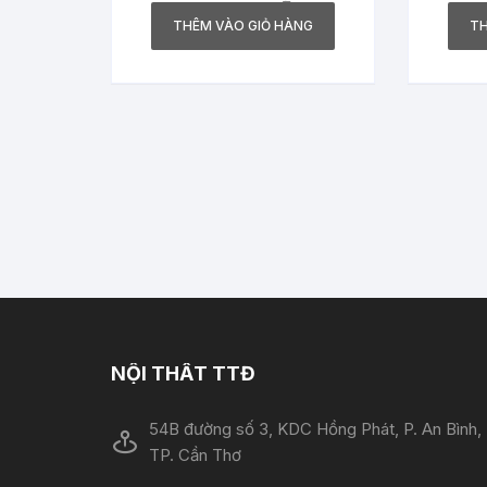
THÊM VÀO GIỎ HÀNG
TH
NỘI THẤT TTĐ
54B đường số 3, KDC Hồng Phát, P. An Bình,
TP. Cần Thơ