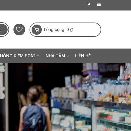
Tổng cộng:
0
₫
THỐNG KIỂM SOÁT
NHÀ TẮM
LIÊN HỆ
a điện tử
Thanh sen
Khóa khuôn mặt
Sen đầu
 hạ
Sen tay
ộng
Phụ kiện sen tắm