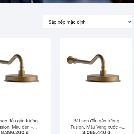
Tủ lạnh
Tủ rượu
Robot hút bụi
 sen đầu gắn tường
Bát sen đầu gắn tường
usion, Màu đen –
Fusion, Màu Vàng xước –
8.386.200
₫
8.065.440
₫
589.69.092
589.69.091