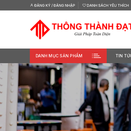
Chuyển
ĐĂNG KÝ / ĐĂNG NHẬP
DANH SÁCH YÊU THÍCH
tới
nội
dung
DANH MỤC SẢN PHẨM
TIN TỨ